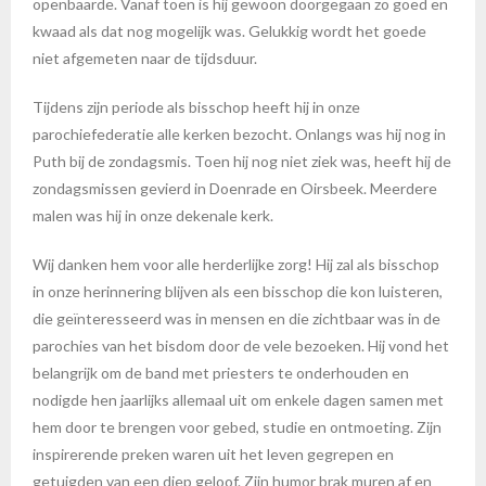
openbaarde. Vanaf toen is hij gewoon doorgegaan zo goed en
kwaad als dat nog mogelijk was. Gelukkig wordt het goede
niet afgemeten naar de tijdsduur.
Tijdens zijn periode als bisschop heeft hij in onze
parochiefederatie alle kerken bezocht. Onlangs was hij nog in
Puth bij de zondagsmis. Toen hij nog niet ziek was, heeft hij de
zondagsmissen gevierd in Doenrade en Oirsbeek. Meerdere
malen was hij in onze dekenale kerk.
Wij danken hem voor alle herderlijke zorg! Hij zal als bisschop
in onze herinnering blijven als een bisschop die kon luisteren,
die geïnteresseerd was in mensen en die zichtbaar was in de
parochies van het bisdom door de vele bezoeken. Hij vond het
belangrijk om de band met priesters te onderhouden en
nodigde hen jaarlijks allemaal uit om enkele dagen samen met
hem door te brengen voor gebed, studie en ontmoeting. Zijn
inspirerende preken waren uit het leven gegrepen en
getuigden van een diep geloof. Zijn humor brak muren af en