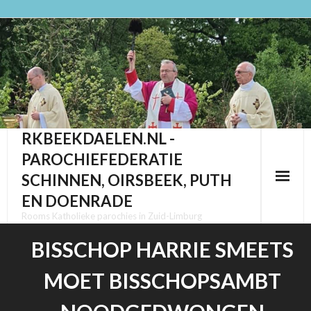
Ga
naar
de
inhoud
RKBEEKDAELEN.NL -
PAROCHIEFEDERATIE
SCHINNEN, OIRSBEEK, PUTH
EN DOENRADE
Rooms Katholieke parochies in Zuid-Limburg
BISSCHOP HARRIE SMEETS
MOET BISSCHOPSAMBT