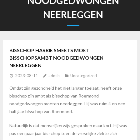
NOODGEDWONGEN
NEERLEGGEN
BISSCHOP HARRIE SMEETS MOET
BISSCHOPSAMBT NOODGEDWONGEN
NEERLEGGEN
2023-08-11
admin
Uncategorized
Omdat zijn gezondheid het niet langer toelaat, heeft onze
bisschop zijn ambt als bisschop van Roermond
noodgedwongen moeten neerleggen. Hij was ruim 4 en een
half jaar bisschop van Roermond.
Natuurlijk is dat menselijkerwijs gesproken maar kort. Hij was
pas een paar jaar bisschop toen de vreselijke ziekte zich