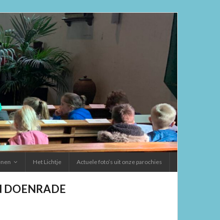
ienen
Het Lichtje
Actuele foto’s uit onze parochies
EN DOENRADE