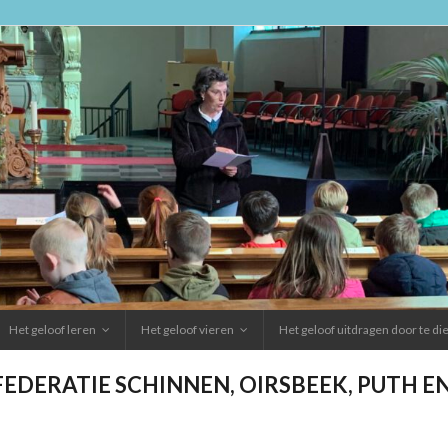
Het geloof leren
Het geloof vieren
Het geloof uitdragen door te d
FEDERATIE SCHINNEN, OIRSBEEK, PUTH 