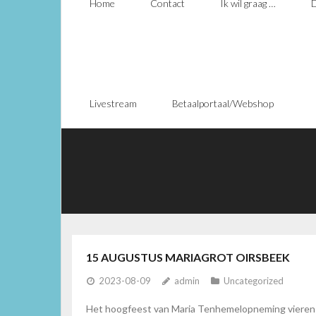
Home
Contact
Ik wil graag …
D
Livestream
Betaalportaal/Webshop
15 AUGUSTUS MARIAGROT OIRSBEEK
2023-08-09
admin
Uncategorized
Het hoogfeest van Maria Tenhemelopneming vieren wij