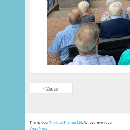
Vorige
Thema door
Think Up Themes Ltd
. Aangedreven door
WordPress
.