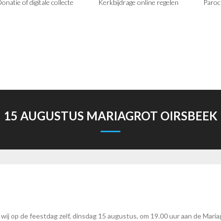
onatie of digitale collecte
Kerkbijdrage online regelen
Paroc
15 AUGUSTUS MARIAGROT OIRSBEEK
 op de feestdag zelf, dinsdag 15 augustus, om 19.00 uur aan de Mariagro