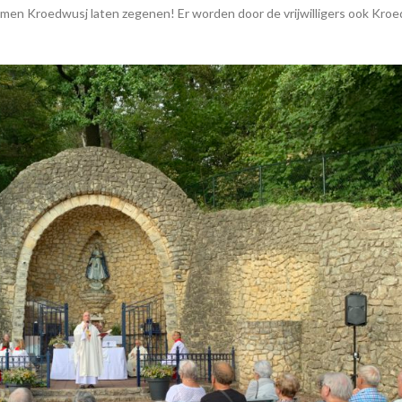
men Kroedwusj laten zegenen! Er worden door de vrijwilligers ook Kr