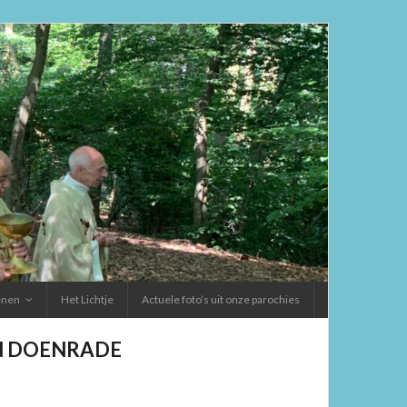
ienen
Het Lichtje
Actuele foto’s uit onze parochies
EN DOENRADE