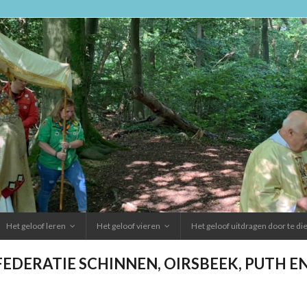
Het geloof leren
Het geloof vieren
Het geloof uitdragen door te d
FEDERATIE SCHINNEN, OIRSBEEK, PUTH 