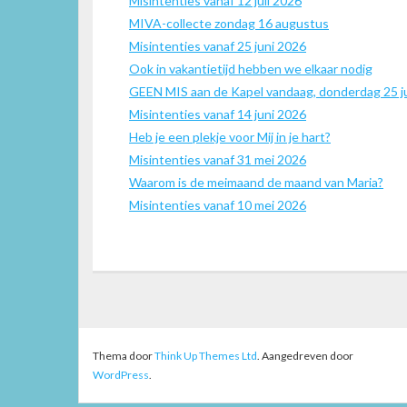
Misintenties vanaf 12 juli 2026
MIVA-collecte zondag 16 augustus
Misintenties vanaf 25 juni 2026
Ook in vakantietijd hebben we elkaar nodig
GEEN MIS aan de Kapel vandaag, donderdag 25 ju
Misintenties vanaf 14 juni 2026
Heb je een plekje voor Mij in je hart?
Misintenties vanaf 31 mei 2026
Waarom is de meimaand de maand van Maria?
Misintenties vanaf 10 mei 2026
Thema door
Think Up Themes Ltd
. Aangedreven door
WordPress
.