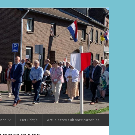
ienen
Het Lichtje
Actuele foto’s uit onze parochies