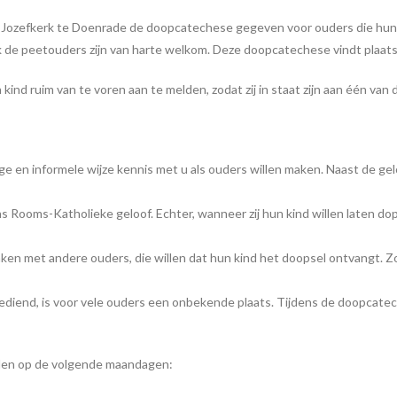
. Jozefkerk te Doenrade de doopcatechese gegeven voor ouders die hun d
 de peetouders zijn van harte welkom. Deze doopcatechese vindt plaats 
ind ruim van te voren aan te melden, zodat zij in staat zijn aan één va
lige en informele wijze kennis met u als ouders willen maken. Naast de g
Rooms-Katholieke geloof. Echter, wanneer zij hun kind willen laten dopen, 
aken met andere ouders, die willen dat hun kind het doopsel ontvangt. 
diend, is voor vele ouders een onbekende plaats. Tijdens de doopcatec
den op de volgende maandagen: