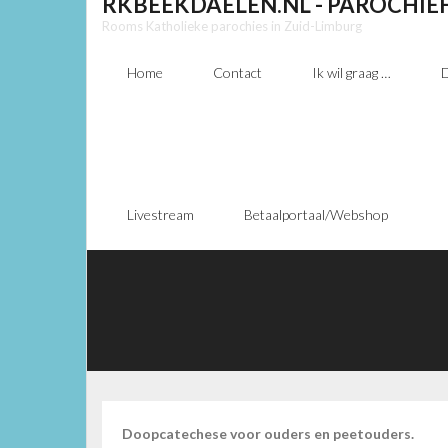
RKBEEKDAELEN.NL - PAROCHIE
Rooms Katholieke parochies in Zuid-Limburg
Home
Contact
Ik wil graag …
D
Livestream
Betaalportaal/Webshop
Doopcatechese voor ouders en peetouders.