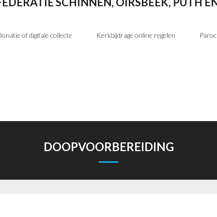
FEDERATIE SCHINNEN, OIRSBEEK, PUTH 
onatie of digitale collecte
Kerkbijdrage online regelen
Paroc
DOOPVOORBEREIDING