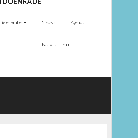
EN DOENRADE
hiefederatie
Nieuws
Agenda
Pastoraal Team