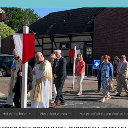
Het geloof leren
Het geloof vieren
Het geloof uitdragen door te d