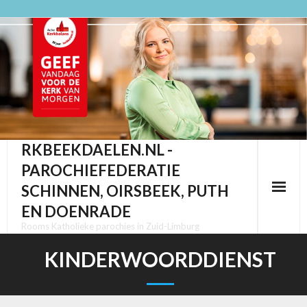
Ga
naar
de
inhoud
RKBEEKDAELEN.NL -
PAROCHIEFEDERATIE
SCHINNEN, OIRSBEEK, PUTH
EN DOENRADE
Rooms Katholieke parochies in Zuid-Limburg
KINDERWOORDDIENST