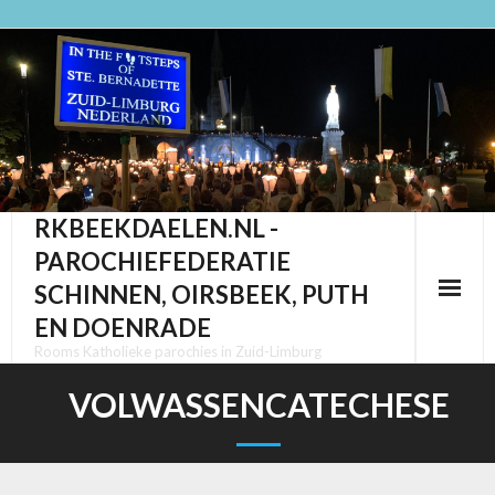
Ga
naar
de
inhoud
RKBEEKDAELEN.NL -
PAROCHIEFEDERATIE
SCHINNEN, OIRSBEEK, PUTH
EN DOENRADE
Rooms Katholieke parochies in Zuid-Limburg
VOLWASSENCATECHESE