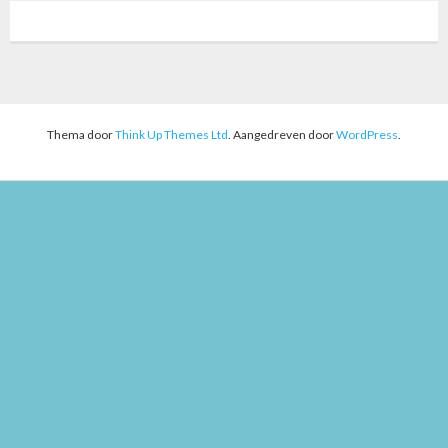
Thema door
Think Up Themes Ltd
. Aangedreven door
WordPress
.