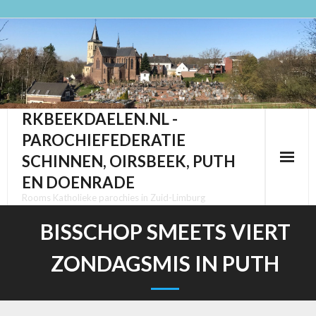
Ga
naar
de
inhoud
RKBEEKDAELEN.NL -
PAROCHIEFEDERATIE
SCHINNEN, OIRSBEEK, PUTH
EN DOENRADE
Rooms Katholieke parochies in Zuid-Limburg
BISSCHOP SMEETS VIERT
ZONDAGSMIS IN PUTH