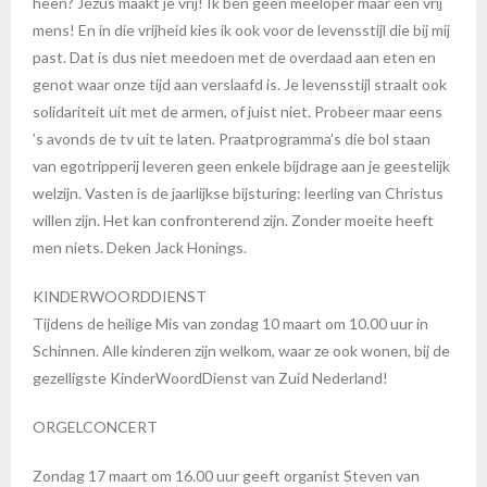
heen? Jezus maakt je vrij! Ik ben geen meeloper maar een vrij
mens! En in die vrijheid kies ik ook voor de levensstijl die bij mij
past. Dat is dus niet meedoen met de overdaad aan eten en
genot waar onze tijd aan verslaafd is. Je levensstijl straalt ook
solidariteit uit met de armen, of juist niet. Probeer maar eens
’s avonds de tv uit te laten. Praatprogramma’s die bol staan
van egotripperij leveren geen enkele bijdrage aan je geestelijk
welzijn. Vasten is de jaarlijkse bijsturing: leerling van Christus
willen zijn. Het kan confronterend zijn. Zonder moeite heeft
men niets. Deken Jack Honings.
KINDERWOORDDIENST
Tijdens de heilige Mis van zondag 10 maart om 10.00 uur in
Schinnen. Alle kinderen zijn welkom, waar ze ook wonen, bij de
gezelligste KinderWoordDienst van Zuid Nederland!
ORGELCONCERT
Zondag 17 maart om 16.00 uur geeft organist Steven van