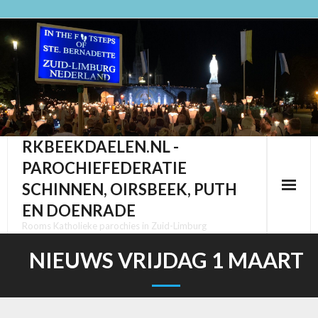
Ga
naar
de
inhoud
RKBEEKDAELEN.NL -
PAROCHIEFEDERATIE
SCHINNEN, OIRSBEEK, PUTH
EN DOENRADE
Rooms Katholieke parochies in Zuid-Limburg
NIEUWS VRIJDAG 1 MAART