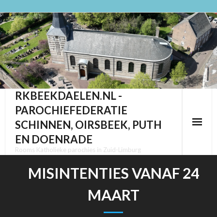
Ga
naar
de
inhoud
RKBEEKDAELEN.NL -
PAROCHIEFEDERATIE
SCHINNEN, OIRSBEEK, PUTH
EN DOENRADE
Rooms Katholieke parochies in Zuid-Limburg
MISINTENTIES VANAF 24
MAART