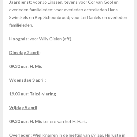
Jaardienst:
voor Jo Linssen, tevens voor Cor van Gool en
overleden familieleden;
voor overleden echtelieden Hans
Swinckels en Bep Schoonbrood; voor Lei Daniëls en overleden
familieleden.
Hoogmis:
voor Willy Gielen (off.).
Dinsdag 2 april
:
09.30 uur
:
H. Mis
Woensdag 3 april:
19.00 uur: Taizé-viering
Vrijdag 5 april
09.30 uur: H. Mis
ter ere van het H. Hart.
Overleden:
Wiel Knarren in de leeftijd van 69 jaar. Hij ruste in