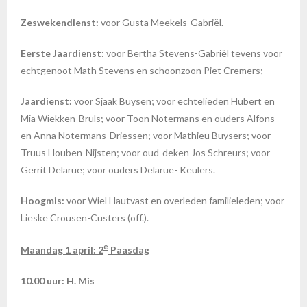
Zeswekendienst:
voor Gusta Meekels-Gabriël.
Eerste Jaardienst:
voor Bertha Stevens-Gabriël tevens voor
echtgenoot Math Stevens en schoonzoon Piet Cremers;
Jaardienst:
voor Sjaak Buysen; voor echtelieden Hubert en
Mia Wiekken-Bruls; voor Toon Notermans en ouders Alfons
en Anna Notermans-Driessen; voor Mathieu Buysers; voor
Truus Houben-Nijsten; voor oud-deken Jos Schreurs; voor
Gerrit Delarue; voor ouders Delarue- Keulers.
Hoogmis:
voor
Wiel Hautvast en overleden familieleden; voor
Lieske Crousen-Custers (off.).
e
Maandag 1 april: 2
Paasdag
10.00 uur: H. Mis