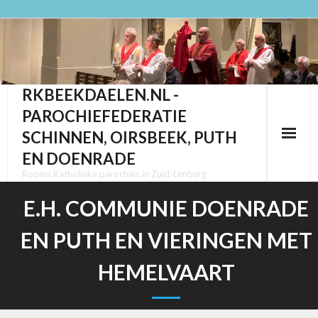
Ga
naar
de
inhoud
RKBEEKDAELEN.NL -
PAROCHIEFEDERATIE
SCHINNEN, OIRSBEEK, PUTH
EN DOENRADE
Rooms Katholieke parochies in Zuid-Limburg
E.H. COMMUNIE DOENRADE
EN PUTH EN VIERINGEN MET
HEMELVAART