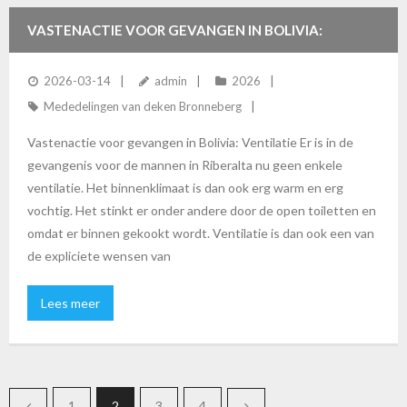
VASTENACTIE VOOR GEVANGEN IN BOLIVIA:
VENTILATIE
2026-03-14
admin
2026
Mededelingen van deken Bronneberg
Vastenactie voor gevangen in Bolivia: Ventilatie Er is in de
gevangenis voor de mannen in Riberalta nu geen enkele
ventilatie. Het binnenklimaat is dan ook erg warm en erg
vochtig. Het stinkt er onder andere door de open toiletten en
omdat er binnen gekookt wordt. Ventilatie is dan ook een van
de expliciete wensen van
Lees meer
1
2
3
4