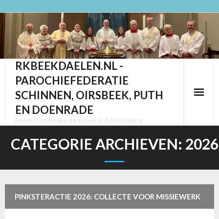
Ga
naar
de
inhoud
RKBEEKDAELEN.NL -
PAROCHIEFEDERATIE
SCHINNEN, OIRSBEEK, PUTH
EN DOENRADE
Rooms Katholieke parochies in Zuid-Limburg
CATEGORIE ARCHIEVEN:
2026
PINKSTERACTIE 2026: COLLECTE VOOR MISSIEWERK