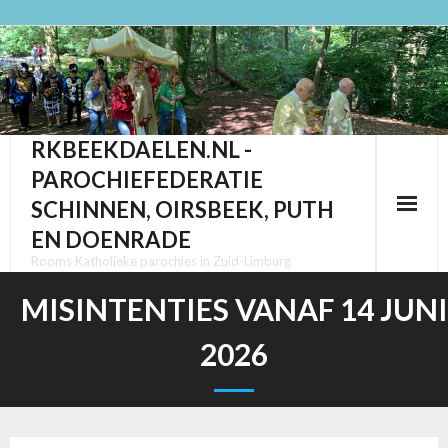
Ga
naar
de
inhoud
RKBEEKDAELEN.NL -
PAROCHIEFEDERATIE
SCHINNEN, OIRSBEEK, PUTH
EN DOENRADE
Rooms Katholieke parochies in Zuid-Limburg
MISINTENTIES VANAF 14 JUNI
2026