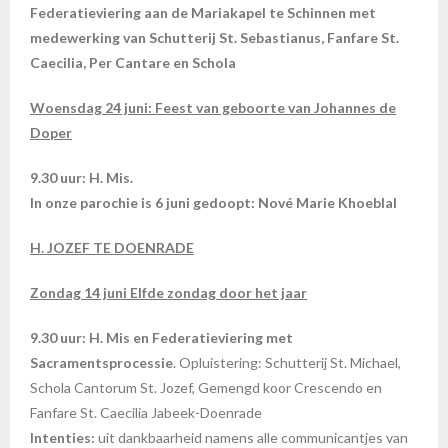
Federatieviering aan de Mariakapel te Schinnen met
medewerking van Schutterij St. Sebastianus, Fanfare St.
Caecilia, Per Cantare en Schola
Woensdag 24 juni: Feest van geboorte van Johannes de
Doper
9.30 uur: H. Mis.
In onze parochie is 6 juni gedoopt: Nové Marie Khoeblal
H. JOZEF TE DOENRADE
Zondag 14 juni Elfde zondag door het jaar
9.30 uur: H. Mis en Federatieviering met
Sacramentsprocessie
. Opluistering: Schutterij St. Michael,
Schola Cantorum St. Jozef, Gemengd koor Crescendo en
Fanfare St. Caecilia Jabeek-Doenrade
Intenties:
uit dankbaarheid namens alle communicantjes van