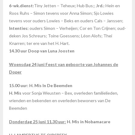
6-wk.dienst:
Tiny Jetten – Teheux; Hub Bus;;
Jrd.:
Hein en
Roos Ruhs – Simon tevens voor Anna Simon; Sjo Lowies
tevens voor ouders Lowies – Beks en ouders Cals – Janssen;
Intenties:
ouders Simon – Verheijen; Cor en Ton Crijnen; oud-
deken Jos Schreurs; Toine Goessens; Léon Alofs; Thei
Knarren; ter ere van het H. Hart.
14.30 uur Doop van Luna Joosten
Woensdag 24 juni Feest van geboorte van Johannes de
Doper
15.00 uur: H. Mis In De Beemden
H. Mis
voor Sonja Weusten – Bex, overleden familielieden,
vrienden en bekenden en overleden bewoners van De
Beemden
Donderdag 25 juni 11.30 uur:
H. Mis in Nobamacare