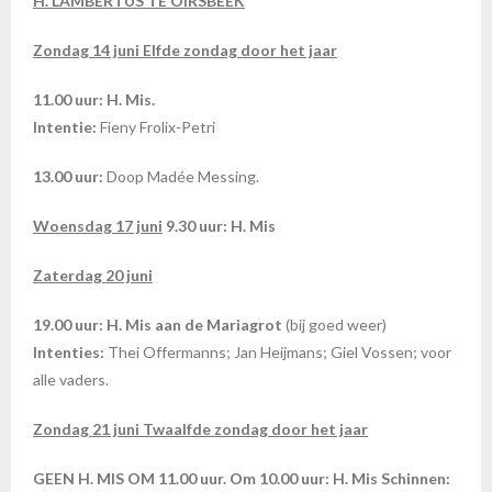
H. LAMBERTUS TE OIRSBEEK
Zondag 14 juni Elfde zondag door het jaar
11.00 uur: H. Mis.
Intentie:
Fieny Frolix-Petri
13.00 uur:
Doop Madée Messing.
Woensdag 17 juni
9.30 uur: H. Mis
Zaterdag 20 juni
19.00 uur: H. Mis aan de Mariagrot
(bij goed weer)
Intenties:
Thei Offermanns; Jan Heijmans; Giel Vossen; voor
alle vaders.
Zondag 21 juni Twaalfde zondag door het jaar
GEEN H. MIS OM 11.00 uur. Om 10.00 uur: H. Mis Schinnen: