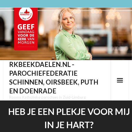
Ga
naar
de
inhoud
RKBEEKDAELEN.NL -
PAROCHIEFEDERATIE
SCHINNEN, OIRSBEEK, PUTH
EN DOENRADE
Rooms Katholieke parochies in Zuid-Limburg
HEB JE EEN PLEKJE VOOR MIJ
IN JE HART?