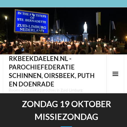
Ga
naar
de
inhoud
RKBEEKDAELEN.NL -
PAROCHIEFEDERATIE
SCHINNEN, OIRSBEEK, PUTH
EN DOENRADE
Rooms Katholieke parochies in Zuid-Limburg
ZONDAG 19 OKTOBER
MISSIEZONDAG