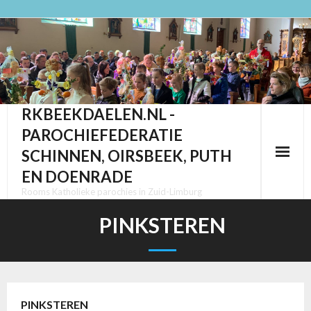
Ga
naar
de
inhoud
RKBEEKDAELEN.NL -
PAROCHIEFEDERATIE
SCHINNEN, OIRSBEEK, PUTH
EN DOENRADE
Rooms Katholieke parochies in Zuid-Limburg
PINKSTEREN
PINKSTEREN