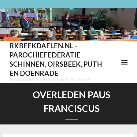
Ga
naar
de
inhoud
RKBEEKDAELEN.NL -
PAROCHIEFEDERATIE
SCHINNEN, OIRSBEEK, PUTH
EN DOENRADE
Rooms Katholieke parochies in Zuid-Limburg
OVERLEDEN PAUS
FRANCISCUS