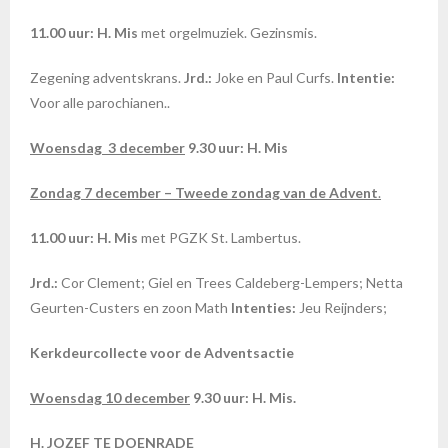
11.00 uur: H. Mis
met orgelmuziek. Gezinsmis.
Zegening adventskrans.
Jrd.:
Joke en Paul Curfs.
Intentie:
Voor alle parochianen..
Woensdag 3 december
9.30 uur: H. Mis
Zondag 7 december – Tweede zondag van de Advent
.
11.00 uur: H. Mis
met PGZK St. Lambertus.
Jrd.:
Cor Clement; Giel en Trees Caldeberg-Lempers; Netta
Geurten-Custers en zoon Math
Intenties:
Jeu Reijnders;
Kerkdeurcollecte voor de Adventsactie
Woensdag 10 december
9.30 uur: H. Mis.
H. JOZEF TE DOENRADE