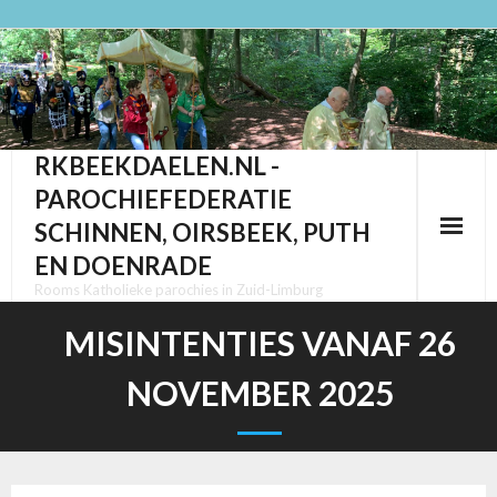
Ga
naar
de
inhoud
RKBEEKDAELEN.NL -
PAROCHIEFEDERATIE
SCHINNEN, OIRSBEEK, PUTH
EN DOENRADE
Rooms Katholieke parochies in Zuid-Limburg
MISINTENTIES VANAF 26
NOVEMBER 2025