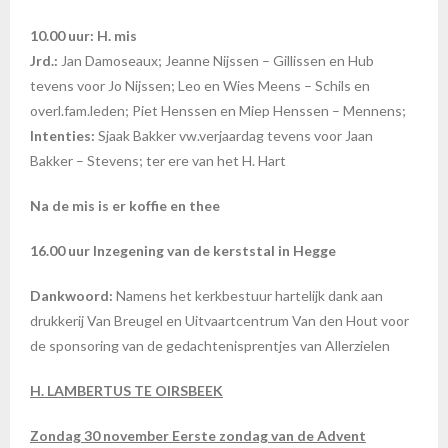
10.00 uur: H. mis
Jrd.:
Jan Damoseaux; Jeanne Nijssen – Gillissen en Hub
tevens voor Jo Nijssen; Leo en Wies Meens – Schils en
overl.fam.leden; Piet Henssen en Miep Henssen – Mennens;
Intenties:
Sjaak Bakker vw.verjaardag tevens voor Jaan
Bakker – Stevens; ter ere van het H. Hart
Na de mis is er koffie en thee
16.00 uur Inzegening van de kerststal in Hegge
Dankwoord:
Namens het kerkbestuur hartelijk dank aan
drukkerij Van Breugel en Uitvaartcentrum Van den Hout voor
de sponsoring van de gedachtenisprentjes van Allerzielen
H. LAMBERTUS TE OIRSBEEK
Zondag 30 november Eerste zondag van de Advent