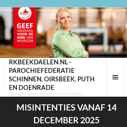
Ga
naar
de
inhoud
RKBEEKDAELEN.NL -
PAROCHIEFEDERATIE
SCHINNEN, OIRSBEEK, PUTH
EN DOENRADE
Rooms Katholieke parochies in Zuid-Limburg
MISINTENTIES VANAF 14
DECEMBER 2025