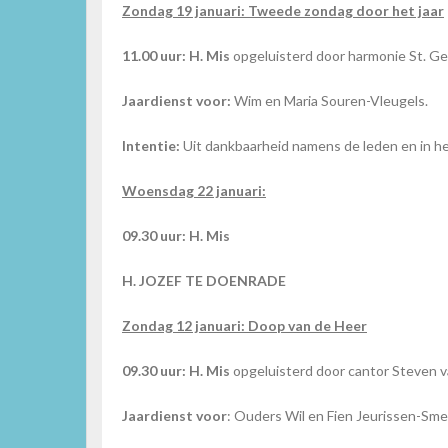
Zondag 19 januari: Tweede zondag door het jaar
11.00 uur: H. Mis
opgeluisterd door harmonie St. Ge
Jaardienst voor:
Wim en Maria Souren-Vleugels.
Intentie:
Uit dankbaarheid namens de leden en in he
Woensdag 22 januari:
09.30 uur: H. Mis
H. JOZEF TE DOENRADE
Zondag 12 januari: Doop van de Heer
09.30 uur:
H. Mis
opgeluisterd door cantor Steven
Jaardienst voor
: Ouders Wil en Fien Jeurissen-Sm