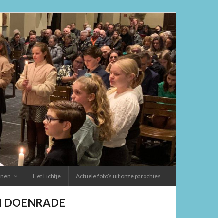
ienen
Het Lichtje
Actuele foto’s uit onze parochies
EN DOENRADE