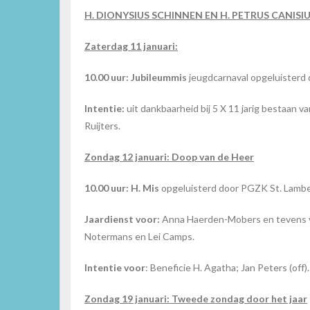
H. DIONYSIUS SCHINNEN EN H. PETRUS CANISI
Zaterdag 11 januari:
10.00 uur: Jubileummis
jeugdcarnaval opgeluisterd 
Intentie:
uit dankbaarheid bij 5 X 11 jarig bestaan
Ruijters.
Zondag 12 januari: Doop van de Heer
10.00 uur: H. Mis
opgeluisterd door PGZK St. Lambe
Jaardienst voor:
Anna Haerden-Mobers en tevens vo
Notermans en Lei Camps.
Intentie voor
: Beneficie H. Agatha; Jan Peters (off).
Zondag 19 januari: Tweede zondag door het jaar