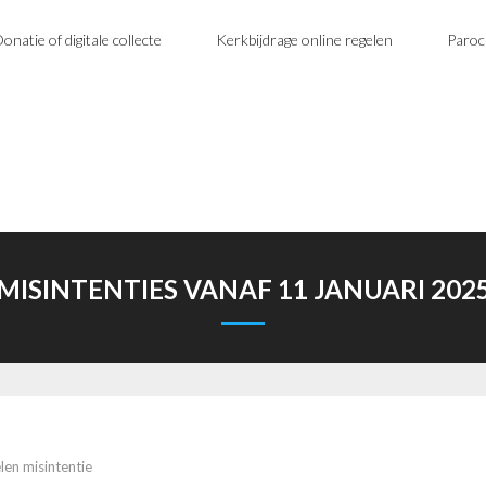
onatie of digitale collecte
Kerkbijdrage online regelen
Paroc
MISINTENTIES VANAF 11 JANUARI 202
en misintentie