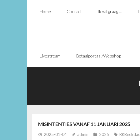
Home
Contact
Ik wil graag …
D
Livestream
Betaalportaal/Webshop
MISINTENTIES VANAF 11 JANUARI 2025
2025-01-04
admin
2025
RKBeekdael