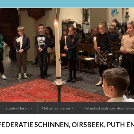
Het geloof leren
Het geloof vieren
Het geloof uitdragen door te d
FEDERATIE SCHINNEN, OIRSBEEK, PUTH 