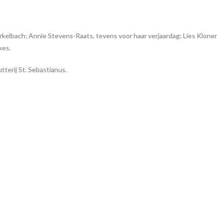
elbach; Annie Stevens-Raats, tevens voor haar verjaardag; Lies Klone
kes.
terij St. Sebastianus.