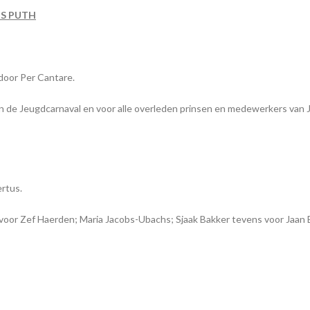
US PUTH
door Per Cantare.
 van de Jeugdcarnaval en voor alle overleden prinsen en medewerkers van
rtus.
or Zef Haerden; Maria Jacobs-Ubachs; Sjaak Bakker tevens voor Jaan 