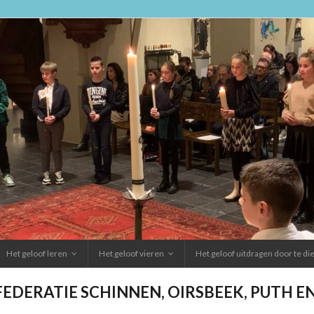
Het geloof leren
Het geloof vieren
Het geloof uitdragen door te d
FEDERATIE SCHINNEN, OIRSBEEK, PUTH 