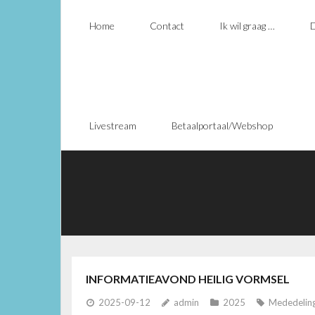
Home
Contact
Ik wil graag …
D
Livestream
Betaalportaal/Webshop
INFORMATIEAVOND HEILIG VORMSEL
2025-09-12
admin
2025
Mededelin