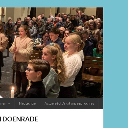
ienen
Het Lichtje
Actuele foto’s uit onze parochies
EN DOENRADE