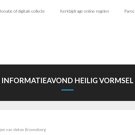
onatie of digitale collecte
Kerkbijdrage online regelen
Paroc
INFORMATIEAVOND HEILIG VORMSEL
gen van deken Bronneberg