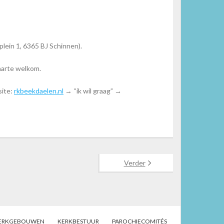
lein 1, 6365 BJ Schinnen).
harte welkom.
site:
rkbeekdaelen.nl
→ “ik wil graag” →
Verder
ERKGEBOUWEN
KERKBESTUUR
PAROCHIECOMITÉS