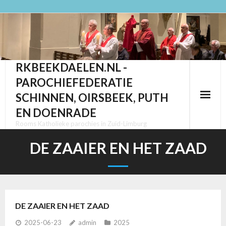
Ga
naar
de
inhoud
RKBEEKDAELEN.NL -
PAROCHIEFEDERATIE
SCHINNEN, OIRSBEEK, PUTH
EN DOENRADE
Rooms Katholieke parochies in Zuid-Limburg
DE ZAAIER EN HET ZAAD
DE ZAAIER EN HET ZAAD
2025-06-23
admin
2025