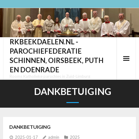
Ga
naar
de
inhoud
RKBEEKDAELEN.NL -
PAROCHIEFEDERATIE
SCHINNEN, OIRSBEEK, PUTH
EN DOENRADE
Rooms Katholieke parochies in Zuid-Limburg
DANKBETUIGING
DANKBETUIGING
2025-01-17
admin
2025