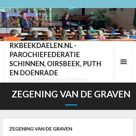
Ga
naar
de
inhoud
RKBEEKDAELEN.NL -
PAROCHIEFEDERATIE
SCHINNEN, OIRSBEEK, PUTH
EN DOENRADE
Rooms Katholieke parochies in Zuid-Limburg
ZEGENING VAN DE GRAVEN
ZEGENING VAN DE GRAVEN