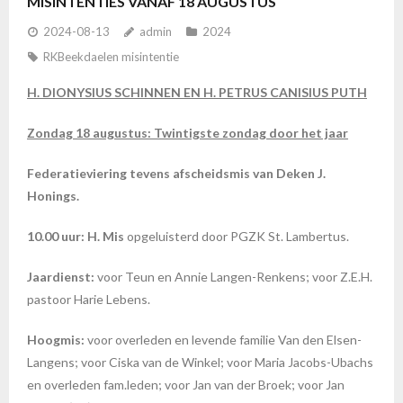
MISINTENTIES VANAF 18 AUGUSTUS
2024-08-13
admin
2024
RKBeekdaelen misintentie
H. DIONYSIUS SCHINNEN EN H. PETRUS CANISIUS PUTH
Zondag 18 augustus: Twintigste zondag door het jaar
Federatieviering tevens afscheidsmis van Deken J.
Honings.
10.00 uur: H. Mis
opgeluisterd door PGZK St. Lambertus.
Jaardienst:
voor Teun en Annie Langen-Renkens; voor Z.E.H.
pastoor Harie Lebens.
Hoogmis:
voor overleden en levende familie Van den Elsen-
Langens; voor Ciska van de Winkel; voor Maria Jacobs-Ubachs
en overleden fam.leden; voor Jan van der Broek; voor Jan