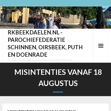
Ga
naar
de
inhoud
RKBEEKDAELEN.NL -
PAROCHIEFEDERATIE
SCHINNEN, OIRSBEEK, PUTH
EN DOENRADE
Rooms Katholieke parochies in Zuid-Limburg
MISINTENTIES VANAF 18
AUGUSTUS