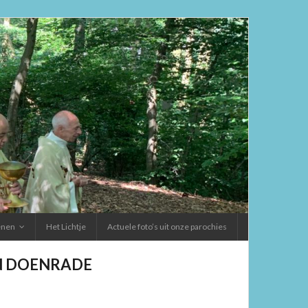
ienen
Het Lichtje
Actuele foto’s uit onze parochies
EN DOENRADE