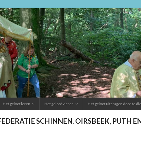
Het geloof leren
Het geloof vieren
Het geloof uitdragen door te d
FEDERATIE SCHINNEN, OIRSBEEK, PUTH 