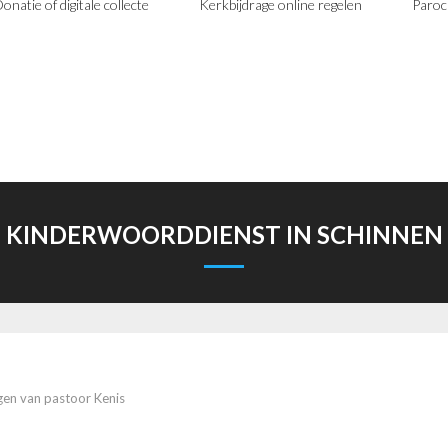
onatie of digitale collecte
Kerkbijdrage online regelen
Paroc
KINDERWOORDDIENST IN SCHINNEN
en van pastoor Kenis