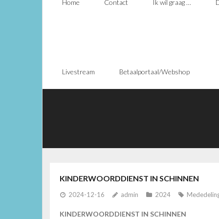
Home
Contact
Ik wil graag …
D
Livestream
Betaalportaal/Webshop
KINDERWOORDDIENST IN SCHINNEN
2024-12-16
admin
2024
Mededeling
KINDERWOORDDIENST IN SCHINNEN