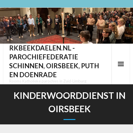
Ga
naar
de
inhoud
RKBEEKDAELEN.NL -
PAROCHIEFEDERATIE
SCHINNEN, OIRSBEEK, PUTH
EN DOENRADE
Rooms Katholieke parochies in Zuid-Limburg
KINDERWOORDDIENST IN
OIRSBEEK