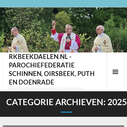
Ga
naar
de
inhoud
RKBEEKDAELEN.NL -
PAROCHIEFEDERATIE
SCHINNEN, OIRSBEEK, PUTH
EN DOENRADE
Rooms Katholieke parochies in Zuid-Limburg
CATEGORIE ARCHIEVEN:
2025