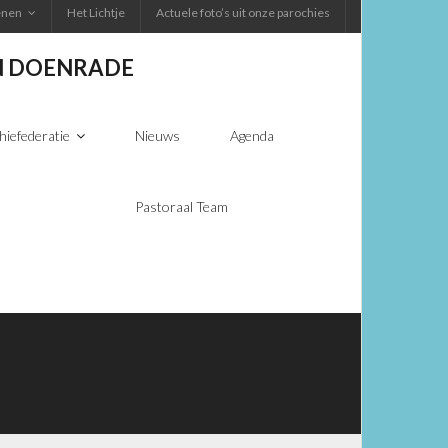
ienen
Het Lichtje
Actuele foto’s uit onze parochies
EN DOENRADE
hiefederatie
Nieuws
Agenda
Pastoraal Team