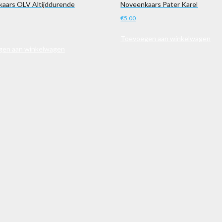
aars OLV Altijddurende
Noveenkaars Pater Karel
€
5.00
Toevoegen aan winkelwagen
en aan winkelwagen