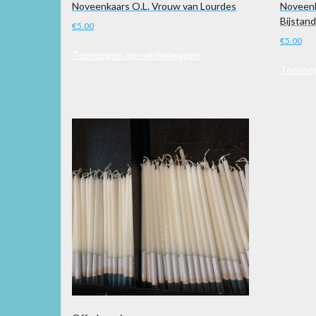
Noveenkaars O.L. Vrouw van Lourdes
Noveenk
Bijstand
€
5.00
€
5.00
Toevoegen aan winkelwagen
Toevoeg