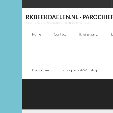
RKBEEKDAELEN.NL - PAROCHIE
Rooms Katholieke parochies in Zuid-Limburg
Home
Contact
Ik wil graag …
D
Livestream
Betaalportaal/Webshop