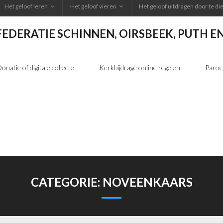
Het geloof leren
Het geloof vieren
Het geloof uitdragen door te d
FEDERATIE SCHINNEN, OIRSBEEK, PUTH 
onatie of digitale collecte
Kerkbijdrage online regelen
Paroc
CATEGORIE:
NOVEENKAARS