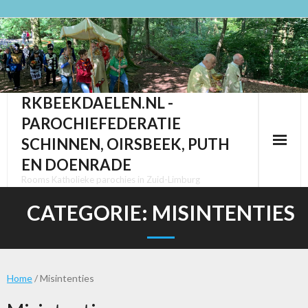
Ga
naar
de
inhoud
RKBEEKDAELEN.NL -
PAROCHIEFEDERATIE
SCHINNEN, OIRSBEEK, PUTH
EN DOENRADE
Rooms Katholieke parochies in Zuid-Limburg
CATEGORIE:
MISINTENTIES
Home
/ Misintenties