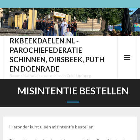
Ga
naar
de
inhoud
RKBEEKDAELEN.NL -
PAROCHIEFEDERATIE
SCHINNEN, OIRSBEEK, PUTH
EN DOENRADE
Rooms Katholieke parochies in Zuid-Limburg
MISINTENTIE BESTELLEN
Hieronder kunt u een misintentie bestellen.