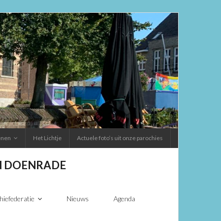
ienen
Het Lichtje
Actuele foto’s uit onze parochies
EN DOENRADE
hiefederatie
Nieuws
Agenda