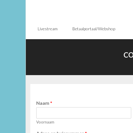
Livestream
Betaalportaal/Webshop
CO
Naam
*
Voornaam