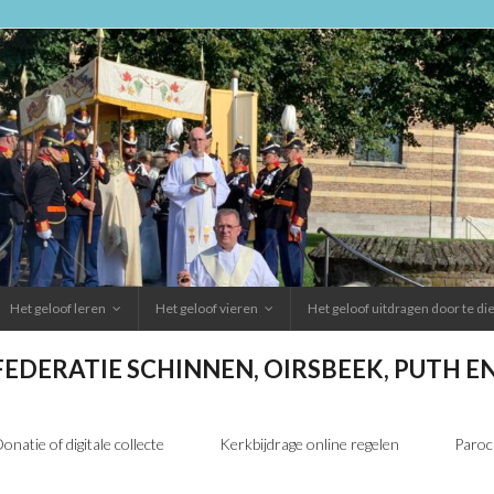
Het geloof leren
Het geloof vieren
Het geloof uitdragen door te d
FEDERATIE SCHINNEN, OIRSBEEK, PUTH 
onatie of digitale collecte
Kerkbijdrage online regelen
Paroc